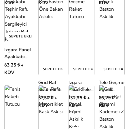
Oval
KDV
KDV
KDV
SEPETE EKLE
Izgara Panel
Ayakkabı
Teşhir Rafı,
63,25 ₺ +
SEPETE EKLE
SEPETE EKLE
SEPETE EKLE
Ayakkabı
KDV
Sergileyici
Grid Raf
Izgara
Tele Geçme
Tutucu Raf
Sistemleri
Panel Tele
Eğimli
Kolu
Düz Baston
Geçme
Baston
57,50 ₺ +
132,25 ₺ +
86,25 ₺ +
Öne Bakan
Raket
Askılık
KDV
KDV
KDV
Askılık
Tutucu