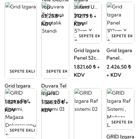
Top
Sistem U
Tutucu-
tipi Askı
63,25 ₺ +
212,75 ₺ +
Topluk
Taşıyıcı
KDV
KDV
SEPETE EKLE
SEPETE EKLE
Grid Izgara
Grid Izgara
Panel 52cm
Panel
X 202cm
102cm X
1.821,60 ₺ +
2.426,50 ₺
SEPETE EKLE
SEPETE EKLE
202cm
KDV
+ KDV
Grid Izgara
Duvara Tel
Izgara
Çantalık
1.821,60 ₺ +
1.366,20 ₺ +
Standı
KDV
KDV
SEPETE EKLE
SEPETE EKLE
GRİD Izgara