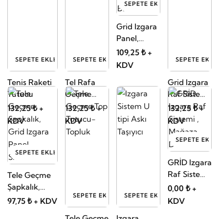
SEPETE EKLE
Grid Izgara
Panel,
Eğimli
109,25 ₺ +
SEPETE EKLE
SEPETE EKLE
SEPETE EKLE
Askılık Kolu
KDV
Baston
Tenis Raketi
Tel Rafa
Grid Izgara
Tutucu
Geçme
Raf Sistemi
Motorsiklet
Kademeli Z
132,25 ₺ +
132,25 ₺ +
132,25 ₺ +
Kask Askısı
Baston
KDV
KDV
KDV
Askılık
SEPETE EKLE
SEPETE EKLE
GRİD Izgara
Raf Sistemi
Tele Geçme
, Mağaza
Şapkalık,
0,00 ₺ +
SEPETE EKLE
SEPETE EKLE
Dekor 03
Grid Izgara
97,75 ₺ + KDV
KDV
Panel Sistemi
Tele Geçme
Izgara