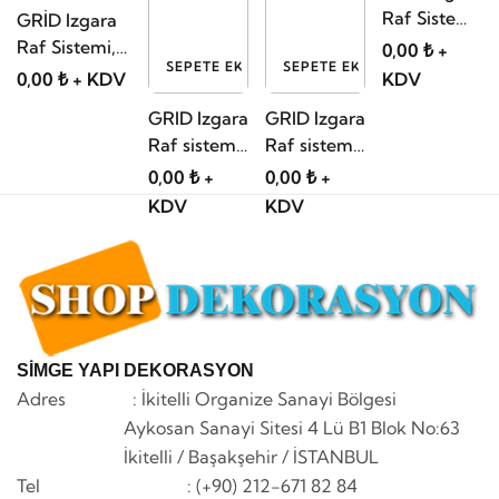
Raf Sistemi
GRİD Izgara
, Mağaza
Raf Sistemi,
0,00 ₺ +
SEPETE EKLE
SEPETE EKLE
Dekor 01
Mağaza
0,00 ₺ + KDV
KDV
Dekorasyonu
GRID Izgara
GRID Izgara
22
Raf sistemi
Raf sistemi
03
02
0,00 ₺ +
0,00 ₺ +
KDV
KDV
SİMGE YAPI DEKORASYON
Adres : İkitelli Organize Sanayi Bölgesi
Aykosan Sanayi Sitesi 4 Lü B1 Blok No:63
İkitelli / Başakşehir / İSTANBUL
Tel : (+90) 212-671 82 84