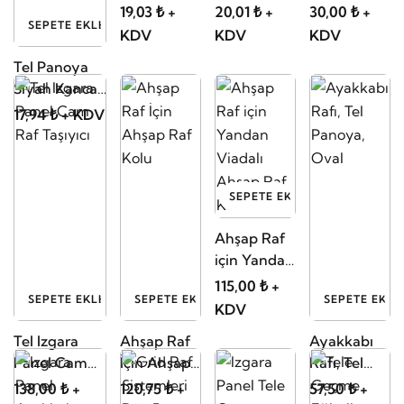
Kanca
Kanca
Kancası
19,03 ₺ +
20,01 ₺ +
30,00 ₺ +
SEPETE EKLE
20cm
25cm
KDV
KDV
KDV
Tel Panoya
Siyah Kanca
15cm
17,94 ₺ + KDV
SEPETE EKLE
Ahşap Raf
için Yandan
Viadalı
115,00 ₺ +
SEPETE EKLE
SEPETE EKLE
SEPETE EKLE
Ahşap Raf
KDV
Kolu
Tel Izgara
Ahşap Raf
Ayakkabı
Panel Cam
İçin Ahşap
Rafı, Tel
Raf Taşıyıcı
Raf Kolu
Panoya,
138,00 ₺ +
120,75 ₺ +
57,50 ₺ +