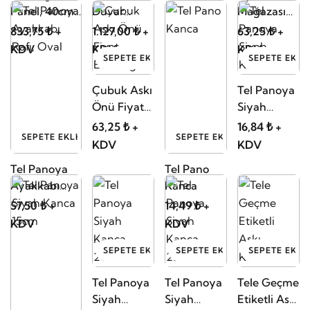
Panel, 40cm
Duvar
Mağazası
x 120cm
Çorap
Rafı
833,75 ₺ +
1.127,00 ₺ +
63,25 ₺ +
Standı
KDV
KDV
KDV
SEPETE EKLE
SEPETE EKLE
Çubuk Askı
Tel Panoya
Önü Fiyat
Siyah
Etiketliği
Kanca
63,25 ₺ +
16,84 ₺ +
SEPETE EKLE
SEPETE EKLE
KDV
KDV
Tel Panoya
Tel Pano
Ayakkabı
Kanca
Rafı, Oval
57,50 ₺ +
14,49 ₺ +
KDV
KDV
SEPETE EKLE
SEPETE EKLE
SEPETE EKLE
Tel Panoya
Tel Panoya
Tele Geçme
Siyah
Siyah
Etiketli Askı