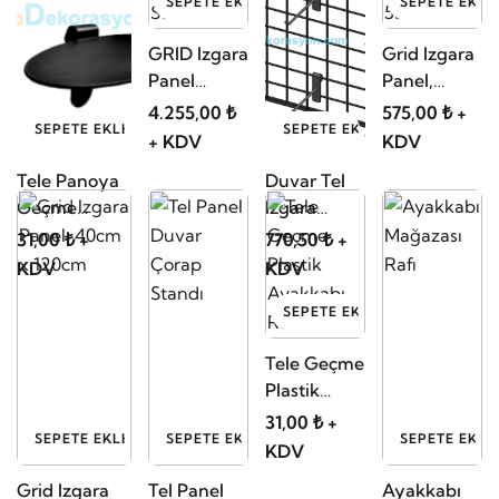
SEPETE EKLE
SEPETE EKLE
GRID Izgara
Grid Izgara
Panel
Panel,
Teşhir Orta
40cm x
4.255,00 ₺
575,00 ₺ +
SEPETE EKLE
SEPETE EKLE
Standı
55cm
+ KDV
KDV
Tele Panoya
Duvar Tel
Geçme
Izgara
Plastik
Aksesuarlık
31,00 ₺ +
770,50 ₺ +
Ayakkabı
Standı,
KDV
KDV
Taşıyıcı
40cm x
Aparatı
55cm
SEPETE EKLE
Tele Geçme
Plastik
Ayakkabı
31,00 ₺ +
SEPETE EKLE
SEPETE EKLE
SEPETE EKLE
Rafı
KDV
Grid Izgara
Tel Panel
Ayakkabı