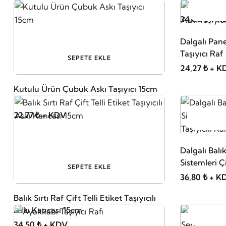
34,00 ₺ + 
Dalgalı Pan
Taşıyıcı Ra
SEPETE EKLE
24,27 ₺ + K
Kutulu Ürün Çubuk Askı Taşıyıcı 15cm
22,77 ₺ + KDV
Dalgalı Balı
Sistemleri Çi
SEPETE EKLE
Taşıyıcılı 
36,80 ₺ + K
Balık Sırtı Raf Çift Telli Etiket Taşıyıcılı
Askı Kancası 15cm
34,50 ₺ + KDV