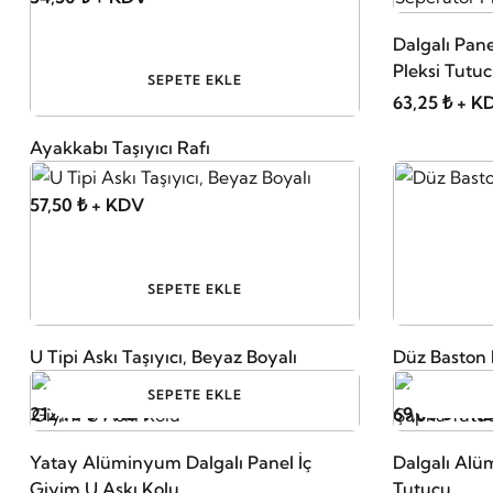
Dalgalı Pane
Pleksi Tutu
SEPETE EKLE
63,25 ₺ + K
Ayakkabı Taşıyıcı Rafı
57,50 ₺ + KDV
SEPETE EKLE
U Tipi Askı Taşıyıcı, Beyaz Boyalı
Düz Baston 
SEPETE EKLE
212,75 ₺ + KDV
69,00 ₺ + K
Yatay Alüminyum Dalgalı Panel İç
Dalgalı Alü
Giyim U Askı Kolu
Tutucu