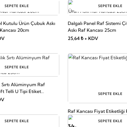
SEPETE EKLE
SEPETE EKLE
KDV
el Kutulu Ürün Çubuk Askı
Dalgalı Panel Raf Sistemi Çi
f Kancası 20cm
Askı Raf Kancası 25cm
DV
25,64 ₺ + KDV
SEPETE EKLE
k Sırtı Alüminyum Raf
ft Telli U Tipi Etiket
SEPETE EKLE
Kanca 25cm
DV
Raf Kancası Fiyat Etiketliği 
SEPETE EKLE
SEPETE EKLE
3,59 ₺ + KDV