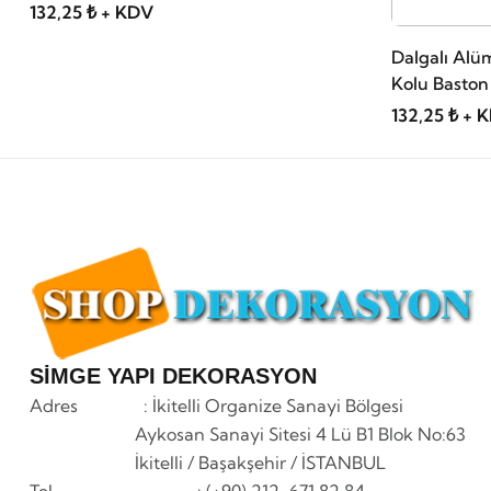
132,25 ₺ + KDV
Dalgalı Alü
Kolu Baston
132,25 ₺ + 
SİMGE YAPI DEKORASYON
Adres : İkitelli Organize Sanayi Bölgesi
Aykosan Sanayi Sitesi 4 Lü B1 Blok No:63
İkitelli / Başakşehir / İSTANBUL
Tel : (+90) 212-671 82 84