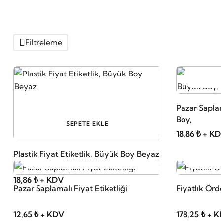
Filtreleme
Pazar Saplam
Boy,
SEPETE EKLE
18,86 ₺ + K
Plastik Fiyat Etiketlik, Büyük Boy Beyaz
SEPETE EKLE
18,86 ₺ + KDV
Pazar Saplamalı Fiyat Etiketliği
Fiyatlık Örd
12,65 ₺ + KDV
178,25 ₺ + 