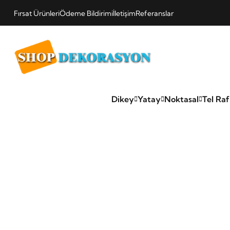
Fırsat Ürünleri
Ödeme Bildirimi
İletişim
Referanslar
Dikey
Yatay
Noktasal
Tel Raf