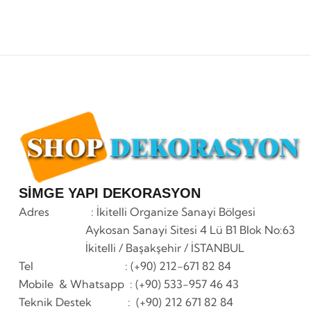
SİMGE YAPI DEKORASYON
Adres : İkitelli Organize Sanayi Bölgesi
Aykosan Sanayi Sitesi 4 Lü B1 Blok No:63
İkitelli / Başakşehir / İSTANBUL
Tel : (+90) 212-671 82 84
Mobile & Whatsapp
: (+90) 533-957 46 43
Teknik Destek : (+90) 212 671 82 84