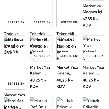
Market ve
Mağaza İçi
Personel
67,85 ₺ +
SEPETE EKLE
SEPETE EKLE
SEPETE EKLE
Yüz
KDV
Koruyucu
Draje ve
Tekerlekli
Tekerlekli
Şeffaf
Şekerleme
Market El
Market El
Siperlik, Yüz
Teşhir
Sepeti 48
Sepeti 80
379,50 ₺ +
920,00 ₺ +
1.150,00 ₺ +
Siperliği
Standı
Litre
Litre
KDV
KDV
KDV
SEPETE EKLE
SEPETE EKLE
SEPETE EKLE
Market Yazı
Market Yazı
Market Yazı
Kalemi,
Kalemi,
Kalemi,
Mavi
Kırmızı
Siyah
40,25 ₺ +
40,25 ₺ +
40,25 ₺ +
SEPETE EKLE
KDV
KDV
KDV
Market Yazı
Kalemi Seti,
3 lü
103,50 ₺ +