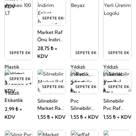
KDV
SEPETE EKLE
Market Raf
Önü İndirim
Etiket
28,75 ₺ +
SEPETE EKLE
SEPETE EKLE
SEPETE EKLE
Kulakçığı
KDV
Plastik
Yıldızlı
Yıldızlı
Market
Etiketlik,
Etiketlik
SEPETE EKLE
Arabası 100
Beyaz
Yerli Üretim
3.726,00 ₺ +
2,99 ₺ +
2,99 ₺ +
SEPETE EKLE
SEPETE EKLE
SEPETE EKLE
LT
Logolu
KDV
KDV
KDV
Yıldızlı
Etiketlik
Silinebilir
Pvc
Silinebilir
Market Raf
Silinebilir
Pvc Raf
2,99 ₺ +
Etiketi
Raf Etiketi
Fiyat Etiketi
KDV
1,55 ₺ + KDV
1,55 ₺ + KDV
1,55 ₺ + KDV