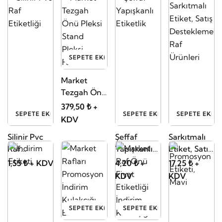
SEPETE EKLE
Market
Tezgah Önü
Pleksi Stand
379,50 ₺ +
SEPETE EKLE
SEPETE EKLE
SEPETE EKLE
Pleksi Fanus
KDV
Silinir Pvc
Şeffaf
Sarkıtmalı
Raf
Yapışkanlı
Etiket, Satış
Etiketliği
Etiketlik
Destekleme
1,55 ₺ + KDV
4,20 ₺ +
17,25 ₺ +
Raf Ürünleri
KDV
KDV
SEPETE EKLE
SEPETE EKLE