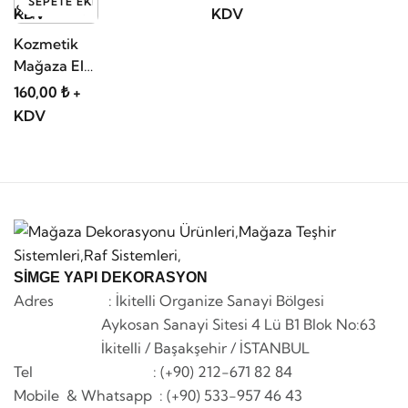
SEPETE EKLE
KDV
KDV
Kozmetik
Mağaza El
Sepeti 7 LT
160,00 ₺ +
KDV
SİMGE YAPI DEKORASYON
Adres : İkitelli Organize Sanayi Bölgesi
Aykosan Sanayi Sitesi 4 Lü B1 Blok No:63
İkitelli / Başakşehir / İSTANBUL
Tel : (+90) 212-671 82 84
Mobile & Whatsapp
: (+90) 533-957 46 43