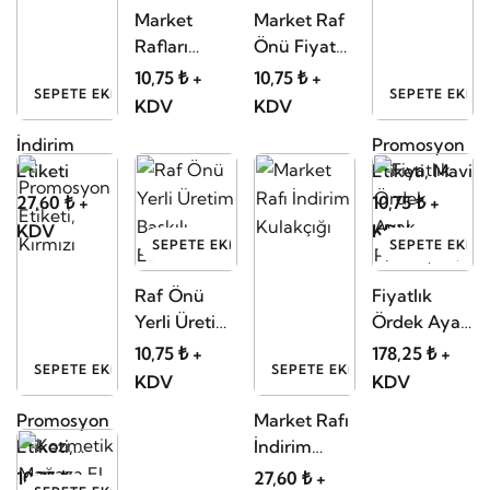
Market
Market Raf
Rafları
Önü Fiyat
Promosyon
Etiketliği
10,75 ₺ +
10,75 ₺ +
SEPETE EKLE
SEPETE EKLE
İndirim
İndirim
KDV
KDV
Kulakçığı
Kulakçığı
İndirim
Promosyon
Etiketlik
Etiketi
Etiketi, Mavi
27,60 ₺ +
10,75 ₺ +
KDV
KDV
SEPETE EKLE
SEPETE EKLE
Raf Önü
Fiyatlık
Yerli Üretim
Ördek Ayak
Baskılı
Plastik, A4
10,75 ₺ +
178,25 ₺ +
SEPETE EKLE
SEPETE EKLE
Etiketi
KDV
KDV
Promosyon
Market Rafı
Etiketi,
İndirim
Kırmızı
Kulakçığı
10,75 ₺ +
27,60 ₺ +