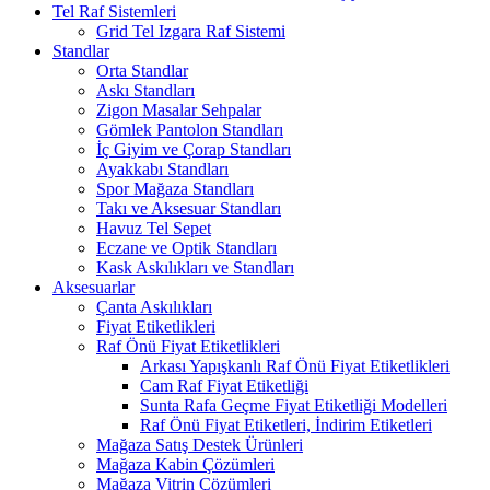
Tel Raf Sistemleri
Grid Tel Izgara Raf Sistemi
Standlar
Orta Standlar
Askı Standları
Zigon Masalar Sehpalar
Gömlek Pantolon Standları
İç Giyim ve Çorap Standları
Ayakkabı Standları
Spor Mağaza Standları
Takı ve Aksesuar Standları
Havuz Tel Sepet
Eczane ve Optik Standları
Kask Askılıkları ve Standları
Aksesuarlar
Çanta Askılıkları
Fiyat Etiketlikleri
Raf Önü Fiyat Etiketlikleri
Arkası Yapışkanlı Raf Önü Fiyat Etiketlikleri
Cam Raf Fiyat Etiketliği
Sunta Rafa Geçme Fiyat Etiketliği Modelleri
Raf Önü Fiyat Etiketleri, İndirim Etiketleri
Mağaza Satış Destek Ürünleri
Mağaza Kabin Çözümleri
Mağaza Vitrin Çözümleri