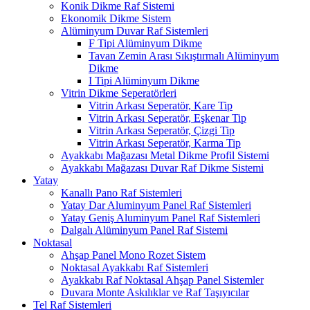
Konik Dikme Raf Sistemi
Ekonomik Dikme Sistem
Alüminyum Duvar Raf Sistemleri
F Tipi Alüminyum Dikme
Tavan Zemin Arası Sıkıştırmalı Alüminyum
Dikme
I Tipi Alüminyum Dikme
Vitrin Dikme Seperatörleri
Vitrin Arkası Seperatör, Kare Tip
Vitrin Arkası Seperatör, Eşkenar Tip
Vitrin Arkası Seperatör, Çizgi Tip
Vitrin Arkası Seperatör, Karma Tip
Ayakkabı Mağazası Metal Dikme Profil Sistemi
Ayakkabı Mağazası Duvar Raf Dikme Sistemi
Yatay
Kanallı Pano Raf Sistemleri
Yatay Dar Aluminyum Panel Raf Sistemleri
Yatay Geniş Aluminyum Panel Raf Sistemleri
Dalgalı Alüminyum Panel Raf Sistemi
Noktasal
Ahşap Panel Mono Rozet Sistem
Noktasal Ayakkabı Raf Sistemleri
Ayakkabı Raf Noktasal Ahşap Panel Sistemler
Duvara Monte Askılıklar ve Raf Taşıyıcılar
Tel Raf Sistemleri