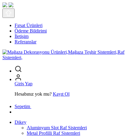
Fırsat Ürünleri
Ödeme Bildirimi
İletişim
Referanslar
Giriş Yap
Hesabınız yok mu?
Kayıt Ol
Sepetim
Dikey
Aluminyum Slot Raf Sistemleri
Metal Profilli Raf Sistemleri