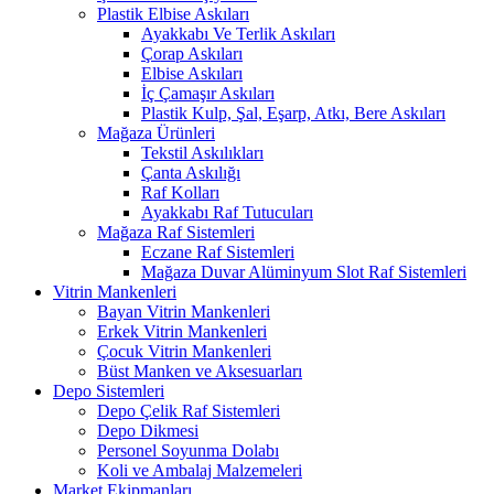
Plastik Elbise Askıları
Ayakkabı Ve Terlik Askıları
Çorap Askıları
Elbise Askıları
İç Çamaşır Askıları
Plastik Kulp, Şal, Eşarp, Atkı, Bere Askıları
Mağaza Ürünleri
Tekstil Askılıkları
Çanta Askılığı
Raf Kolları
Ayakkabı Raf Tutucuları
Mağaza Raf Sistemleri
Eczane Raf Sistemleri
Mağaza Duvar Alüminyum Slot Raf Sistemleri
Vitrin Mankenleri
Bayan Vitrin Mankenleri
Erkek Vitrin Mankenleri
Çocuk Vitrin Mankenleri
Büst Manken ve Aksesuarları
Depo Sistemleri
Depo Çelik Raf Sistemleri
Depo Dikmesi
Personel Soyunma Dolabı
Koli ve Ambalaj Malzemeleri
Market Ekipmanları