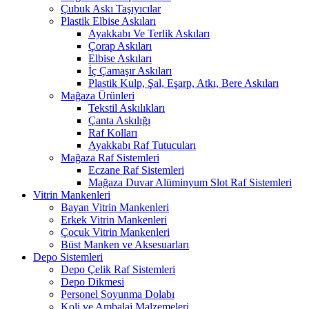
Çubuk Askı Taşıyıcılar
Plastik Elbise Askıları
Ayakkabı Ve Terlik Askıları
Çorap Askıları
Elbise Askıları
İç Çamaşır Askıları
Plastik Kulp, Şal, Eşarp, Atkı, Bere Askıları
Mağaza Ürünleri
Tekstil Askılıkları
Çanta Askılığı
Raf Kolları
Ayakkabı Raf Tutucuları
Mağaza Raf Sistemleri
Eczane Raf Sistemleri
Mağaza Duvar Alüminyum Slot Raf Sistemleri
Vitrin Mankenleri
Bayan Vitrin Mankenleri
Erkek Vitrin Mankenleri
Çocuk Vitrin Mankenleri
Büst Manken ve Aksesuarları
Depo Sistemleri
Depo Çelik Raf Sistemleri
Depo Dikmesi
Personel Soyunma Dolabı
Koli ve Ambalaj Malzemeleri