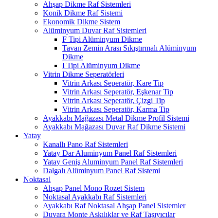
Ahşap Dikme Raf Sistemleri
Konik Dikme Raf Sistemi
Ekonomik Dikme Sistem
Alüminyum Duvar Raf Sistemleri
F Tipi Alüminyum Dikme
Tavan Zemin Arası Sıkıştırmalı Alüminyum
Dikme
I Tipi Alüminyum Dikme
Vitrin Dikme Seperatörleri
Vitrin Arkası Seperatör, Kare Tip
Vitrin Arkası Seperatör, Eşkenar Tip
Vitrin Arkası Seperatör, Çizgi Tip
Vitrin Arkası Seperatör, Karma Tip
Ayakkabı Mağazası Metal Dikme Profil Sistemi
Ayakkabı Mağazası Duvar Raf Dikme Sistemi
Yatay
Kanallı Pano Raf Sistemleri
Yatay Dar Aluminyum Panel Raf Sistemleri
Yatay Geniş Aluminyum Panel Raf Sistemleri
Dalgalı Alüminyum Panel Raf Sistemi
Noktasal
Ahşap Panel Mono Rozet Sistem
Noktasal Ayakkabı Raf Sistemleri
Ayakkabı Raf Noktasal Ahşap Panel Sistemler
Duvara Monte Askılıklar ve Raf Taşıyıcılar