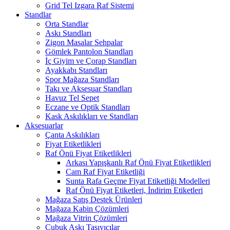
Grid Tel Izgara Raf Sistemi
Standlar
Orta Standlar
Askı Standları
Zigon Masalar Sehpalar
Gömlek Pantolon Standları
İç Giyim ve Çorap Standları
Ayakkabı Standları
Spor Mağaza Standları
Takı ve Aksesuar Standları
Havuz Tel Sepet
Eczane ve Optik Standları
Kask Askılıkları ve Standları
Aksesuarlar
Çanta Askılıkları
Fiyat Etiketlikleri
Raf Önü Fiyat Etiketlikleri
Arkası Yapışkanlı Raf Önü Fiyat Etiketlikleri
Cam Raf Fiyat Etiketliği
Sunta Rafa Geçme Fiyat Etiketliği Modelleri
Raf Önü Fiyat Etiketleri, İndirim Etiketleri
Mağaza Satış Destek Ürünleri
Mağaza Kabin Çözümleri
Mağaza Vitrin Çözümleri
Çubuk Askı Taşıyıcılar