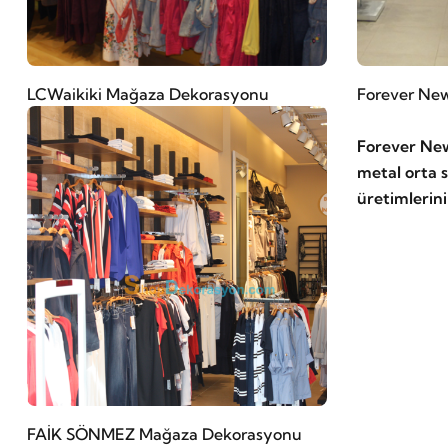
LCWaikiki Mağaza Dekorasyonu
Forever Ne
Lcwaikili mağazalarında kullanılan,
Forever Ne
metal ürünlerin üretimleri yapılarak
metal orta s
mağazalara sevki
üretimlerin
FAİK SÖNMEZ Mağaza Dekorasyonu