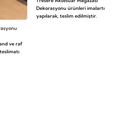
Tresere Aksesuar Mağazası
Dekorasyonu ürünleri imalartı
yapılarak, teslim edilmiştir.
rasyonu
and ve raf
 teslimatı