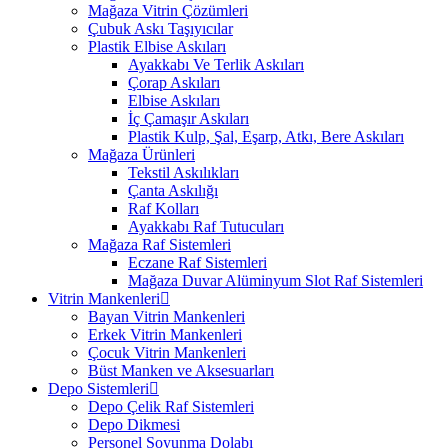
Mağaza Vitrin Çözümleri
Çubuk Askı Taşıyıcılar
Plastik Elbise Askıları
Ayakkabı Ve Terlik Askıları
Çorap Askıları
Elbise Askıları
İç Çamaşır Askıları
Plastik Kulp, Şal, Eşarp, Atkı, Bere Askıları
Mağaza Ürünleri
Tekstil Askılıkları
Çanta Askılığı
Raf Kolları
Ayakkabı Raf Tutucuları
Mağaza Raf Sistemleri
Eczane Raf Sistemleri
Mağaza Duvar Alüminyum Slot Raf Sistemleri
Vitrin Mankenleri
Bayan Vitrin Mankenleri
Erkek Vitrin Mankenleri
Çocuk Vitrin Mankenleri
Büst Manken ve Aksesuarları
Depo Sistemleri
Depo Çelik Raf Sistemleri
Depo Dikmesi
Personel Soyunma Dolabı