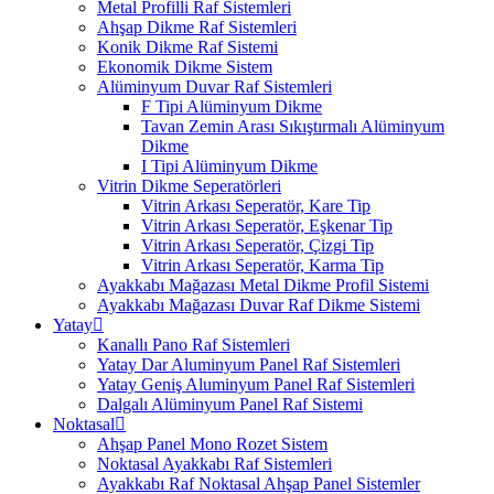
Metal Profilli Raf Sistemleri
Ahşap Dikme Raf Sistemleri
Konik Dikme Raf Sistemi
Ekonomik Dikme Sistem
Alüminyum Duvar Raf Sistemleri
F Tipi Alüminyum Dikme
Tavan Zemin Arası Sıkıştırmalı Alüminyum
Dikme
I Tipi Alüminyum Dikme
Vitrin Dikme Seperatörleri
Vitrin Arkası Seperatör, Kare Tip
Vitrin Arkası Seperatör, Eşkenar Tip
Vitrin Arkası Seperatör, Çizgi Tip
Vitrin Arkası Seperatör, Karma Tip
Ayakkabı Mağazası Metal Dikme Profil Sistemi
Ayakkabı Mağazası Duvar Raf Dikme Sistemi
Yatay
Kanallı Pano Raf Sistemleri
Yatay Dar Aluminyum Panel Raf Sistemleri
Yatay Geniş Aluminyum Panel Raf Sistemleri
Dalgalı Alüminyum Panel Raf Sistemi
Noktasal
Ahşap Panel Mono Rozet Sistem
Noktasal Ayakkabı Raf Sistemleri
Ayakkabı Raf Noktasal Ahşap Panel Sistemler