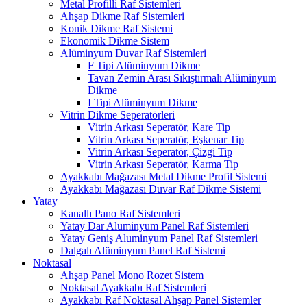
Metal Profilli Raf Sistemleri
Ahşap Dikme Raf Sistemleri
Konik Dikme Raf Sistemi
Ekonomik Dikme Sistem
Alüminyum Duvar Raf Sistemleri
F Tipi Alüminyum Dikme
Tavan Zemin Arası Sıkıştırmalı Alüminyum
Dikme
I Tipi Alüminyum Dikme
Vitrin Dikme Seperatörleri
Vitrin Arkası Seperatör, Kare Tip
Vitrin Arkası Seperatör, Eşkenar Tip
Vitrin Arkası Seperatör, Çizgi Tip
Vitrin Arkası Seperatör, Karma Tip
Ayakkabı Mağazası Metal Dikme Profil Sistemi
Ayakkabı Mağazası Duvar Raf Dikme Sistemi
Yatay
Kanallı Pano Raf Sistemleri
Yatay Dar Aluminyum Panel Raf Sistemleri
Yatay Geniş Aluminyum Panel Raf Sistemleri
Dalgalı Alüminyum Panel Raf Sistemi
Noktasal
Ahşap Panel Mono Rozet Sistem
Noktasal Ayakkabı Raf Sistemleri
Ayakkabı Raf Noktasal Ahşap Panel Sistemler