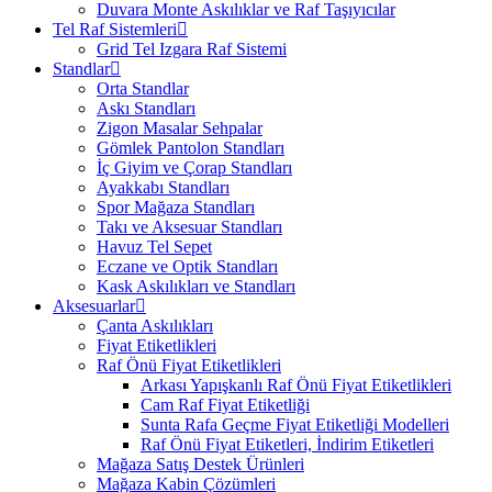
Duvara Monte Askılıklar ve Raf Taşıyıcılar
Tel Raf Sistemleri
Grid Tel Izgara Raf Sistemi
Standlar
Orta Standlar
Askı Standları
Zigon Masalar Sehpalar
Gömlek Pantolon Standları
İç Giyim ve Çorap Standları
Ayakkabı Standları
Spor Mağaza Standları
Takı ve Aksesuar Standları
Havuz Tel Sepet
Eczane ve Optik Standları
Kask Askılıkları ve Standları
Aksesuarlar
Çanta Askılıkları
Fiyat Etiketlikleri
Raf Önü Fiyat Etiketlikleri
Arkası Yapışkanlı Raf Önü Fiyat Etiketlikleri
Cam Raf Fiyat Etiketliği
Sunta Rafa Geçme Fiyat Etiketliği Modelleri
Raf Önü Fiyat Etiketleri, İndirim Etiketleri
Mağaza Satış Destek Ürünleri
Mağaza Kabin Çözümleri