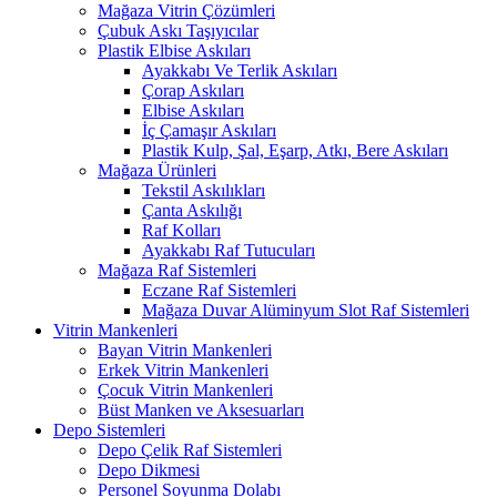
Mağaza Vitrin Çözümleri
Çubuk Askı Taşıyıcılar
Plastik Elbise Askıları
Ayakkabı Ve Terlik Askıları
Çorap Askıları
Elbise Askıları
İç Çamaşır Askıları
Plastik Kulp, Şal, Eşarp, Atkı, Bere Askıları
Mağaza Ürünleri
Tekstil Askılıkları
Çanta Askılığı
Raf Kolları
Ayakkabı Raf Tutucuları
Mağaza Raf Sistemleri
Eczane Raf Sistemleri
Mağaza Duvar Alüminyum Slot Raf Sistemleri
Vitrin Mankenleri
Bayan Vitrin Mankenleri
Erkek Vitrin Mankenleri
Çocuk Vitrin Mankenleri
Büst Manken ve Aksesuarları
Depo Sistemleri
Depo Çelik Raf Sistemleri
Depo Dikmesi
Personel Soyunma Dolabı