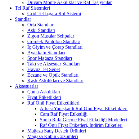
Duvara Monte Askılıklar ve Raf Taşıyıcılar
Tel Raf Sistemleri
Grid Tel Izgara Raf Sistemi
Standlar
Orta Standlar
Askı Standları
Zigon Masalar Sehpalar
Gömlek Pantolon Standları
İç Giyim ve Çorap Standları
Ayakkabı Standları
Spor Mağaza Standları
Takı ve Aksesuar Standları
Havuz Tel Sepet
Eczane ve Optik Standları
Kask Askılıkları ve Standları
Aksesuarlar
Çanta Askılıkları
Fiyat Etiketlikleri
Raf Önü Fiyat Etiketlikleri
Arkası Yapışkanlı Raf Önü Fiyat Etiketlikleri
Cam Raf Fiyat Etiketliği
Sunta Rafa Geçme Fiyat Etiketliği Modelleri
Raf Önü Fiyat Etiketleri, İndirim Etiketleri
Mağaza Satış Destek Ürünleri
Mağaza Kabin Çözümleri