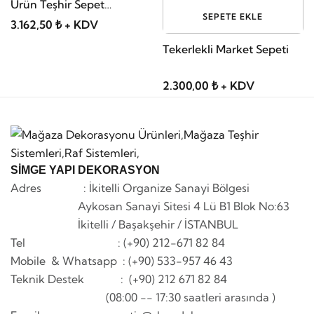
Ürün Teşhir Sepet
SEPETE EKLE
Standları
3.162,50 ₺ + KDV
Tekerlekli Market Sepeti
2.300,00 ₺ + KDV
SİMGE YAPI DEKORASYON
Adres : İkitelli Organize Sanayi Bölgesi
Aykosan Sanayi Sitesi 4 Lü B1 Blok No:63
İkitelli / Başakşehir / İSTANBUL
Tel : (+90) 212-671 82 84
Mobile & Whatsapp
: (+90) 533-957 46 43
Teknik Destek : (+90) 212 671 82 84
(08:00 -- 17:30 saatleri arasında )