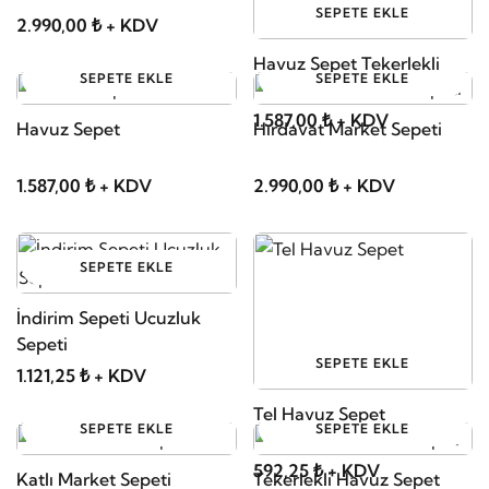
SEPETE EKLE
2.990,00 ₺ + KDV
Havuz Sepet Tekerlekli
SEPETE EKLE
SEPETE EKLE
1.587,00 ₺ + KDV
Havuz Sepet
Hırdavat Market Sepeti
1.587,00 ₺ + KDV
2.990,00 ₺ + KDV
SEPETE EKLE
İndirim Sepeti Ucuzluk
Sepeti
SEPETE EKLE
1.121,25 ₺ + KDV
Tel Havuz Sepet
SEPETE EKLE
SEPETE EKLE
592,25 ₺ + KDV
Katlı Market Sepeti
Tekerlekli Havuz Sepet