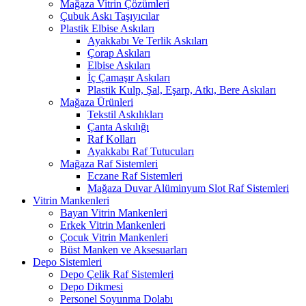
Mağaza Vitrin Çözümleri
Çubuk Askı Taşıyıcılar
Plastik Elbise Askıları
Ayakkabı Ve Terlik Askıları
Çorap Askıları
Elbise Askıları
İç Çamaşır Askıları
Plastik Kulp, Şal, Eşarp, Atkı, Bere Askıları
Mağaza Ürünleri
Tekstil Askılıkları
Çanta Askılığı
Raf Kolları
Ayakkabı Raf Tutucuları
Mağaza Raf Sistemleri
Eczane Raf Sistemleri
Mağaza Duvar Alüminyum Slot Raf Sistemleri
Vitrin Mankenleri
Bayan Vitrin Mankenleri
Erkek Vitrin Mankenleri
Çocuk Vitrin Mankenleri
Büst Manken ve Aksesuarları
Depo Sistemleri
Depo Çelik Raf Sistemleri
Depo Dikmesi
Personel Soyunma Dolabı