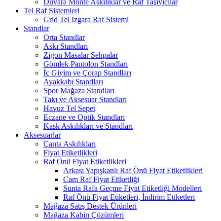
Duvara Monte Askılıklar ve Raf Taşıyıcılar
Tel Raf Sistemleri
Grid Tel Izgara Raf Sistemi
Standlar
Orta Standlar
Askı Standları
Zigon Masalar Sehpalar
Gömlek Pantolon Standları
İç Giyim ve Çorap Standları
Ayakkabı Standları
Spor Mağaza Standları
Takı ve Aksesuar Standları
Havuz Tel Sepet
Eczane ve Optik Standları
Kask Askılıkları ve Standları
Aksesuarlar
Çanta Askılıkları
Fiyat Etiketlikleri
Raf Önü Fiyat Etiketlikleri
Arkası Yapışkanlı Raf Önü Fiyat Etiketlikleri
Cam Raf Fiyat Etiketliği
Sunta Rafa Geçme Fiyat Etiketliği Modelleri
Raf Önü Fiyat Etiketleri, İndirim Etiketleri
Mağaza Satış Destek Ürünleri
Mağaza Kabin Çözümleri