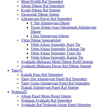
Metal Profilli Raf Sistemleri
Ahşap Dikme Raf Sistemleri
Konik Dikme Raf Sistemi
Ekonomik Dikme Sistem
Alüminyum Duvar Raf Sistemleri
F Tipi Alüminyum Dikme
Tavan Zemin Arası Sıkıştırmalı Alüminyum
Dikme
I Tipi Alüminyum Dikme
Vitrin Dikme Seperatörleri
Vitrin Arkası Seperatör, Kare Tip
Vitrin Arkası Seperatör, Eşkenar Tip
Vitrin Arkası Seperatör, Çizgi Tip
Vitrin Arkası Seperatör, Karma Tip
Ayakkabı Mağazası Metal Dikme Profil Sistemi
Ayakkabı Mağazası Duvar Raf Dikme Sistemi
Yatay
Kanallı Pano Raf Sistemleri
Yatay Dar Aluminyum Panel Raf Sistemleri
Yatay Geniş Aluminyum Panel Raf Sistemleri
Dalgalı Alüminyum Panel Raf Sistemi
Noktasal
Ahşap Panel Mono Rozet Sistem
Noktasal Ayakkabı Raf Sistemleri
Ayakkabı Raf Noktasal Ahşap Panel Sistemler