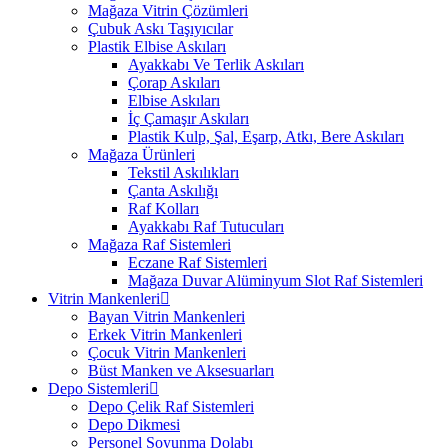
Mağaza Vitrin Çözümleri
Çubuk Askı Taşıyıcılar
Plastik Elbise Askıları
Ayakkabı Ve Terlik Askıları
Çorap Askıları
Elbise Askıları
İç Çamaşır Askıları
Plastik Kulp, Şal, Eşarp, Atkı, Bere Askıları
Mağaza Ürünleri
Tekstil Askılıkları
Çanta Askılığı
Raf Kolları
Ayakkabı Raf Tutucuları
Mağaza Raf Sistemleri
Eczane Raf Sistemleri
Mağaza Duvar Alüminyum Slot Raf Sistemleri
Vitrin Mankenleri
Bayan Vitrin Mankenleri
Erkek Vitrin Mankenleri
Çocuk Vitrin Mankenleri
Büst Manken ve Aksesuarları
Depo Sistemleri
Depo Çelik Raf Sistemleri
Depo Dikmesi
Personel Soyunma Dolabı