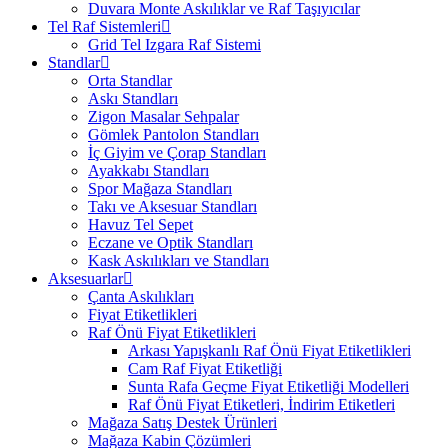
Duvara Monte Askılıklar ve Raf Taşıyıcılar
Tel Raf Sistemleri
Grid Tel Izgara Raf Sistemi
Standlar
Orta Standlar
Askı Standları
Zigon Masalar Sehpalar
Gömlek Pantolon Standları
İç Giyim ve Çorap Standları
Ayakkabı Standları
Spor Mağaza Standları
Takı ve Aksesuar Standları
Havuz Tel Sepet
Eczane ve Optik Standları
Kask Askılıkları ve Standları
Aksesuarlar
Çanta Askılıkları
Fiyat Etiketlikleri
Raf Önü Fiyat Etiketlikleri
Arkası Yapışkanlı Raf Önü Fiyat Etiketlikleri
Cam Raf Fiyat Etiketliği
Sunta Rafa Geçme Fiyat Etiketliği Modelleri
Raf Önü Fiyat Etiketleri, İndirim Etiketleri
Mağaza Satış Destek Ürünleri
Mağaza Kabin Çözümleri