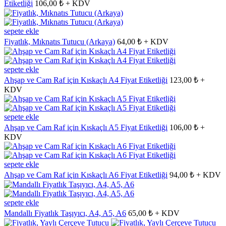
Etiketliği
106,00 ₺ + KDV
sepete ekle
Fiyatlık, Mıknatıs Tutucu (Arkaya)
64,00 ₺ + KDV
sepete ekle
Ahşap ve Cam Raf için Kıskaçlı A4 Fiyat Etiketliği
123,00 ₺ +
KDV
sepete ekle
Ahşap ve Cam Raf için Kıskaçlı A5 Fiyat Etiketliği
106,00 ₺ +
KDV
sepete ekle
Ahşap ve Cam Raf için Kıskaçlı A6 Fiyat Etiketliği
94,00 ₺ + KDV
sepete ekle
Mandallı Fiyatlık Taşıyıcı, A4, A5, A6
65,00 ₺ + KDV