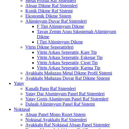
Metal Profilli Raf Sistemleri
Ahşap Dikme Raf Sistemleri
Konik Dikme Raf Sistemi
Ekonomik Dikme Sistem
Alüminyum Duvar Raf Sistemleri
F Tipi Alüminyum Dikme
Tavan Zemin Arası Sıkıştırmalı Alüminyum
Dikme
I Tipi Alüminyum Dikme
Vitrin Dikme Seperatörleri
Vitrin Arkası Seperatör, Kare Tip
Vitrin Arkası Seperatör, Eşkenar Tip
Vitrin Arkası Seperatör, Çizgi Tip
Vitrin Arkası Seperatör, Karma Tip
Ayakkabı Mağazası Metal Dikme Profil Sistemi
Ayakkabı Mağazası Duvar Raf Dikme Sistemi
Yatay
Kanallı Pano Raf Sistemleri
Yatay Dar Aluminyum Panel Raf Sistemleri
Yatay Geniş Aluminyum Panel Raf Sistemleri
Dalgalı Alüminyum Panel Raf Sistemi
Noktasal
Ahşap Panel Mono Rozet Sistem
Noktasal Ayakkabı Raf Sistemleri
Ayakkabı Raf Noktasal Ahşap Panel Sistemler