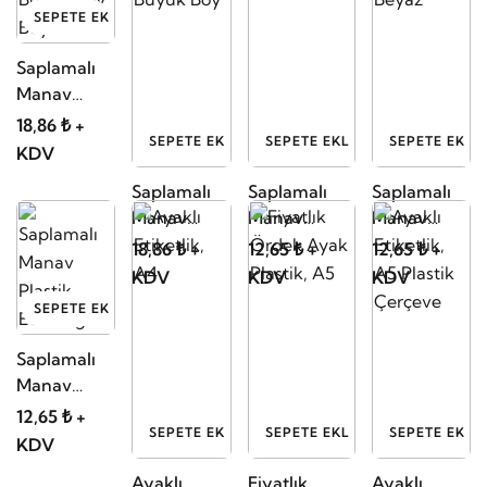
SEPETE EKLE
Saplamalı
Manav
Plastik
18,86 ₺ +
SEPETE EKLE
SEPETE EKLE
SEPETE EKLE
Etiketliği,
KDV
Büyük Boy
Saplamalı
Saplamalı
Saplamalı
Beyaz
Manav
Manav
Manav
Plastik
Plastik
Plastik
18,86 ₺ +
12,65 ₺ +
12,65 ₺ +
Etiketliği,
Etiketliği,
Etiketliği,
KDV
KDV
KDV
Büyük Boy
Sarı
Beyaz
SEPETE EKLE
Saplamalı
Manav
Plastik
12,65 ₺ +
SEPETE EKLE
SEPETE EKLE
SEPETE EKLE
Etiketliği
KDV
Ayaklı
Fiyatlık
Ayaklı