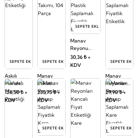
SEPETE EKLE
Manav
Reyonu
Batırmalı
30,36 ₺ +
SEPETE EKLE
SEPETE EKLE
SEPETE EKLE
Plastik
KDV
Saplamalı
Askılı
Manav
Manav
Fiyatlık
Manav
Etiketi
Reyonları
Etiketlik
Kasetliği
Resim
Plastik
126,50 ₺ +
235,75 ₺ +
29,90 ₺ +
Etiketliği
Takımı, 104
Saplamalı
KDV
KDV
KDV
Parça
Fiyatlık
Etiketlik
SEPETE EKLE
SEPETE EKLE