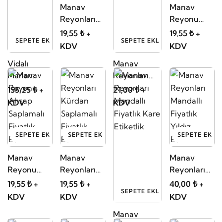
Manav
Manav
Reyonları
Reyonu
Ahşap
Ahşap
19,55 ₺ +
19,55 ₺ +
SEPETE EKLE
SEPETE EKLE
Saplamalı
Saplamalı
KDV
KDV
Fiyatlık
Kare
Vidalı
Manav
Kare
Fiyatlık
Manav
Reyonları
Etiketlik
Etiketlik
Poşetliği
Kancalı Fiyat
155,25 ₺ +
21,00 ₺ +
Etiketliği
KDV
KDV
Kare
SEPETE EKLE
SEPETE EKLE
SEPETE EKLE
Manav
Manav
Manav
Reyonu
Reyonları
Reyonları
Ahşap
Kürdan
Mandallı
19,55 ₺ +
19,55 ₺ +
40,00 ₺ +
SEPETE EKLE
Saplamalı
Saplamalı
Fiyatlık
KDV
KDV
KDV
Fiyatlık
Fiyatlık
Yıldız
Manav
Etiketlik
Etiketlik..
Etiketlik