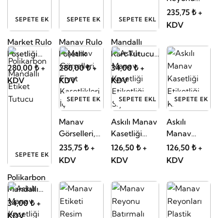
Etiketlikleri
235,75 ₺ +
SEPETE EKLE
SEPETE EKLE
SEPETE EKLE
Ürün
KDV
Görselleri
Market Rulo
Manav Rulo
Mandallı
Karton, 104
Poşetliği
Poşetlik
Kart Tutucu,
Çeşit
Metali
Fiyatlık
280,00 ₺ +
280,00 ₺ +
34,00 ₺ +
KDV
KDV
KDV
SEPETE EKLE
SEPETE EKLE
SEPETE EKLE
Manav
Askılı Manav
Askılı
Görselleri,
Kasetliği
Manav
Fiyat
Etiketliği ,
Kasetliği
235,75 ₺ +
126,50 ₺ +
126,50 ₺ +
SEPETE EKLE
Kasetlikleri
Siyah
Etiketliği ,
KDV
KDV
KDV
İçin
Kırmızı
Polikarbon
Mandallı
Etiket
34,00 ₺ +
Tutucu
KDV