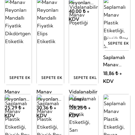
Reyonları
Mandallı
40,00 ₺ +
Fiyatlık Kare
KDV
Etiketlik
SEPETE EKLE
Saplamalı
Manav
Plastik
18,86 ₺ +
SEPETE EKLE
SEPETE EKLE
SEPETE EKLE
Etiketliği,
KDV
Büyük Boy
Manav
Manav
Vidalanabilir
Sarı
Reyonları
Reyonları
Manav
Mandallı
Mandallı
Poşetliği
25,29 ₺ +
30,36 ₺ +
155,25 ₺ +
Fiyatlık
Fiyatlık
KDV
KDV
KDV
Dikdörtgen
Elips
Etiketlik
Etiketlik