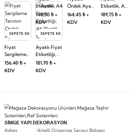
Etiketlik, A4
Ördek Ayak
Etiketlik, A5
Plastik, A5
Plastik
140,30 ₺ +
164,45 ₺ +
189,75 ₺ +
Çerçeve
KDV
KDV
KDV
SEPETE EKLE
SEPETE EKLE
Fiyat
Ayaklı Fiyat
Sergileme
Etiketliği,
Tanıtım
A6 Plastik
156,40 ₺ +
181,70 ₺ +
Ördek Ayak
Çerçeve
KDV
KDV
A6
SİMGE YAPI DEKORASYON
Adres : İkitelli Organize Sanayi Bölgesi