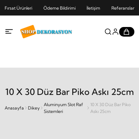
Fırsat Ürünleri
Ödeme Bildirimi
İletişim
Referanslar
10 X 30 Düz Bar Piko Askı 25cm
Aluminyum Slot Raf
10 X 30 Düz Bar Piko
Anasayfa
Dikey
Sistemleri
Askı 25cm