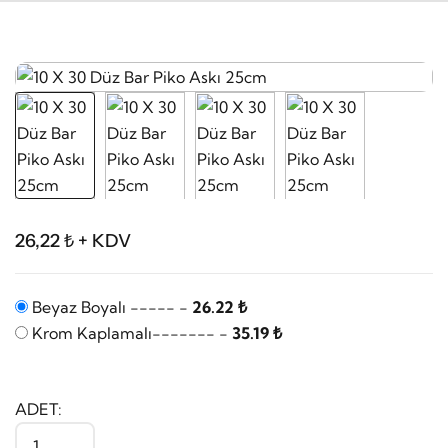
26,22 ₺ + KDV
Beyaz Boyalı ----- -
26.22 ₺
Krom Kaplamalı------- -
35.19 ₺
ADET: